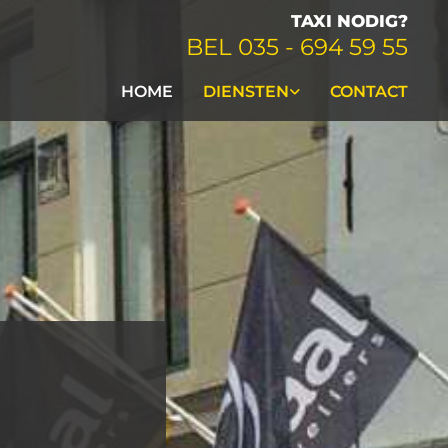
TAXI NODIG?
BEL
035 - 694 59 55
HOME
DIENSTEN
CONTACT