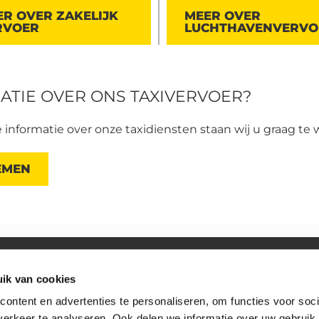
R OVER ZAKELIJK
MEER OVER
RVOER
LUCHTHAVENVERVO
ATIE OVER ONS TAXIVERVOER?
 informatie over onze taxidiensten staan wij u graag te
EMEN
ik van cookies
Openingstijden
Maandag - Zondag
ontent en advertenties te personaliseren, om functies voor soci
erkeer te analyseren. Ook delen we informatie over uw gebruik