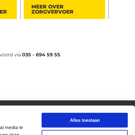
MEER OVER
ER
ZORGVERVOER
 woord via
035 - 694 59 55
.
Alles toestaan
Hele dag
al media te
 van onze