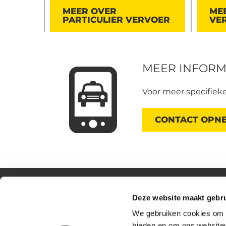
MEER OVER
MEE
PARTICULIER VERVOER
VE
MEER INFORM
Voor meer specifieke
CONTACT OPN
Deze website maakt gebru
We gebruiken cookies om c
Gooise Taxicentrale
bieden en om ons websitev